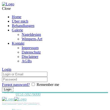
Close
Home
Über mich
Behandlungen
Galerie
Nageldesign
Wimpern-Art
Kontakt
Impressum
Datenschutz
Disclaimer
AGBs
Login
Forgot password?
Remember me
Social Media:
Telefon:
0151-59276000
Wimpernverlängerung-Nagelmodellage