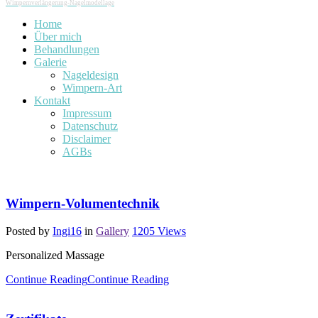
Wimpernverlängerung-Nagelmodellage
Home
Über mich
Behandlungen
Galerie
Nageldesign
Wimpern-Art
Kontakt
Impressum
Datenschutz
Disclaimer
AGBs
Wimpern-Volumentechnik
Posted by
Ingi16
in
Gallery
1205
Views
Personalized Massage
Continue Reading
Continue Reading