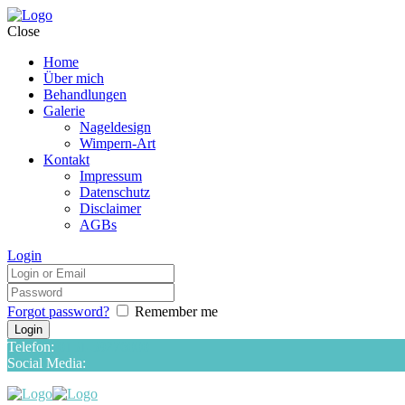
Close
Home
Über mich
Behandlungen
Galerie
Nageldesign
Wimpern-Art
Kontakt
Impressum
Datenschutz
Disclaimer
AGBs
Login
Forgot password?
Remember me
Telefon:
0151-59276000
Social Media: