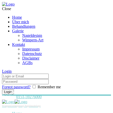
Close
Home
Über mich
Behandlungen
Galerie
Nageldesign
Wimpern-Art
Kontakt
Impressum
Datenschutz
Disclaimer
AGBs
Login
Forgot password?
Remember me
Social Media:
Telefon:
0151-59276000
Wimpernverlängerung-Nagelmodellage