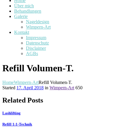
Home
Über mich
Behandlungen
Galerie
Nageldesign
Wimpern-Art
Kontakt
Impressum
Datenschutz
Disclaimer
AGBs
Refill Volumen-T.
Home
Wimpern-Art
Refill Volumen-T.
Started
17. April 2018
in
Wimpern-Art
650
Related Posts
Lashlifting
Refill 1:1-Technik