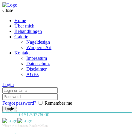
Close
Home
Über mich
Behandlungen
Galerie
Nageldesign
Wimpern-Art
Kontakt
Impressum
Datenschutz
Disclaimer
AGBs
Login
Forgot password?
Remember me
Social Media:
Telefon:
0151-59276000
Wimpernverlängerung-Nagelmodellage